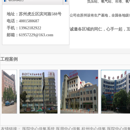
负压站、氧气站、吊塔、氧气
地址：苏州虎丘区滨河路588号
公司在苏州设有生产基地，全国各地级
电话：4001580687
手机：13962182922
诚邀各区域的同仁，心手一起，互帮
邮箱：61957229@163.com
工程案例
友情链接：
医院中心供氧系统
医用中心供氧
杭州中心供氧
医院中心供